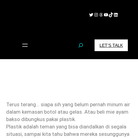
Skip
to
Twitter
Instagram
Threads
YouTube
TikTok
LinkedIn
content
S
LET’S TALK
e
a
r
c
h
Terus terang… siapa sih yang belum pernah minum air
dalam kemasan botol atau gelas. Atau beli mie ayam
bakso dibungkus pakai plastik.
Plastik adalah teman yang bisa diandalkan di segala
situasi, sampai kita tahu bahwa mereka sesunggunya