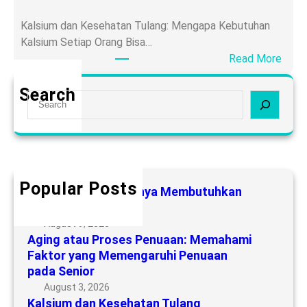
a
g
r
Kalsium dan Kesehatan Tulang: Mengapa Kebutuhan
a
n
Kalsium Setiap Orang Bisa…
t
y
:
Read More
a
a
K
u
M
a
Search
P
S
e
l
r
e
m
s
o
a
b
i
s
r
u
u
e
c
t
m
s
h
Popular Posts
u
d
Siapa yang Sebenarnya Membutuhkan
P
h
a
Suplemen Kalsium?
e
k
n
August 9, 2026
n
a
Aging atau Proses Penuaan: Memahami
K
u
n
Faktor yang Memengaruhi Penuaan
e
a
S
pada Senior
s
a
u
August 3, 2026
e
n
p
Kalsium dan Kesehatan Tulang
h