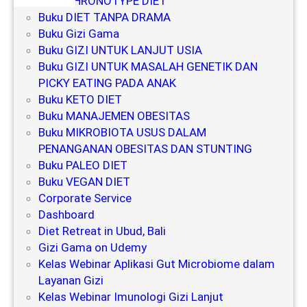
Buku CHRONOTYPE DIET
a
Buku DIET TANPA DRAMA
d
Buku Gizi Gama
a
Buku GIZI UNTUK LANJUT USIA
Buku GIZI UNTUK MASALAH GENETIK DAN
S
PICKY EATING PADA ANAK
e
Buku KETO DIET
n
Buku MANAJEMEN OBESITAS
i
Buku MIKROBIOTA USUS DALAM
o
PENANGANAN OBESITAS DAN STUNTING
r
Buku PALEO DIET
Buku VEGAN DIET
Corporate Service
Dashboard
Diet Retreat in Ubud, Bali
Gizi Gama on Udemy
Kelas Webinar Aplikasi Gut Microbiome dalam
Layanan Gizi
Kelas Webinar Imunologi Gizi Lanjut