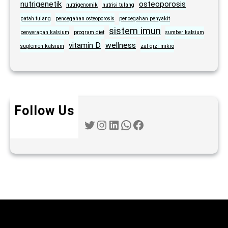
nutrigenetik
osteoporosis
nutrigenomik
nutrisi tulang
patah tulang
pencegahan osteoporosis
pencegahan penyakit
sistem imun
penyerapan kalsium
program diet
sumber kalsium
vitamin D
wellness
suplemen kalsium
zat gizi mikro
Follow Us
Twitter
Instagram
LinkedIn
WhatsApp
Facebook