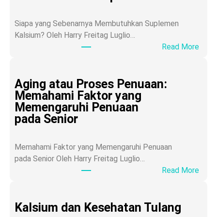
Siapa yang Sebenarnya Membutuhkan Suplemen
Kalsium? Oleh Harry Freitag Luglio…
:
Read More
S
i
a
Aging atau Proses Penuaan:
p
Memahami Faktor yang
a
Memengaruhi Penuaan
y
pada Senior
a
n
Memahami Faktor yang Memengaruhi Penuaan
g
pada Senior Oleh Harry Freitag Luglio…
S
:
Read More
e
A
b
g
e
i
Kalsium dan Kesehatan Tulang
n
n