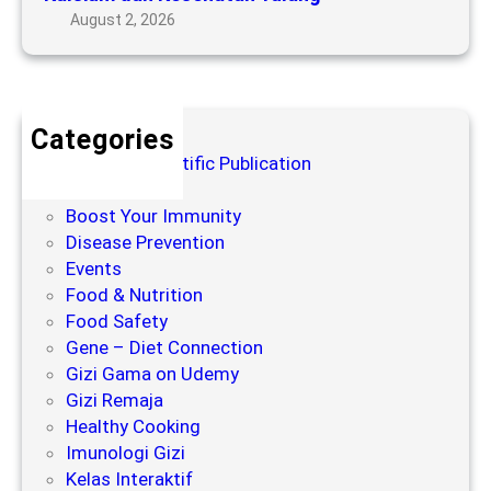
:
l
August 2, 2026
a
M
e
t
e
m
a
m
e
n
a
n
T
Categories
h
K
u
Blog for Scientific Publication
a
a
l
Books
m
l
a
Boost Your Immunity
i
s
n
Disease Prevention
F
i
g
Events
a
u
Food & Nutrition
k
m
Food Safety
t
?
Gene – Diet Connection
o
Gizi Gama on Udemy
r
Gizi Remaja
y
Healthy Cooking
a
Imunologi Gizi
n
Kelas Interaktif
g