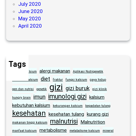
July 2020
June 2020
May 2020
April 2020
Tags
alergi makanan
absorpsi kalsium
Aplikasi Nutrigenetik
diet
defisiensi kalsium
fraktur
fungsi kalsium
gaya hidup
gizi
gizi buruk
gen dan nutrisi
genetik
gizi klinik
imunologi gizi
imun
kalsium
hungry brain
kebutuhan kalsium
kekurangan kalsium
kepadatan tulang
kesehatan
kesehatan tulang
kurang gizi
malnutrisi
Malnutrition
makanan tinggi kalsium
metabolisme
manfaat kalsium
metabolisme kalsium
mineral