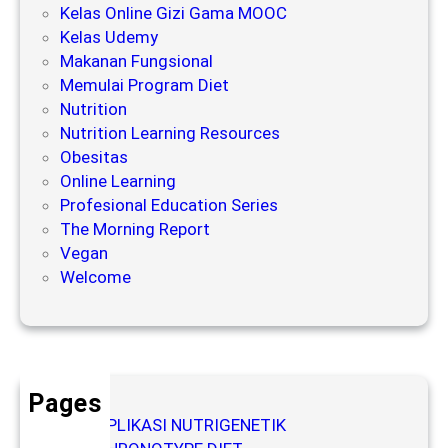
Kelas Online Gizi Gama MOOC
M
Kelas Udemy
e
Makanan Fungsional
m
Memulai Program Diet
e
Nutrition
n
Nutrition Learning Resources
g
Obesitas
a
Online Learning
r
Profesional Education Series
u
The Morning Report
h
Vegan
i
Welcome
P
e
n
u
a
a
Pages
n
Buku APLIKASI NUTRIGENETIK
p