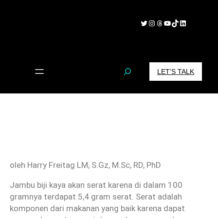
Skip
to
Twitter
Instagram
Threads
YouTube
TikTok
LinkedIn
content
S
LET’S TALK
e
a
r
c
h
oleh Harry Freitag LM, S.Gz, M.Sc, RD, PhD
Jambu biji kaya akan serat karena di dalam 100
gramnya terdapat 5,4 gram serat. Serat adalah
komponen dari makanan yang baik karena dapat