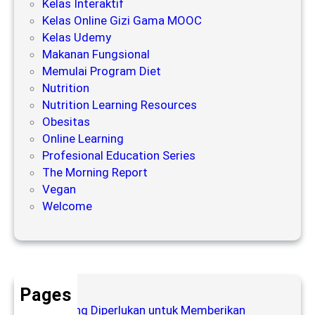
Kelas Interaktif
P
i
Kelas Online Gizi Gama MOOC
e
P
Kelas Udemy
n
e
Makanan Fungsional
y
n
Memulai Program Diet
e
u
Nutrition
b
a
Nutrition Learning Resources
a
a
Obesitas
b
n
Online Learning
D
p
Profesional Education Series
i
a
The Morning Report
e
d
Vegan
t
a
Welcome
G
a
S
g
e
a
n
l
i
Pages
o
Apa yang Diperlukan untuk Memberikan