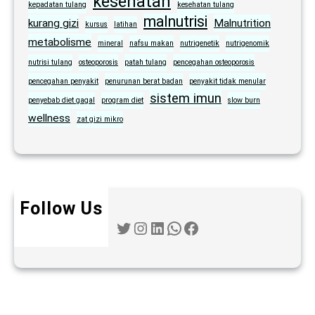
kesehatan
kepadatan tulang
kesehatan tulang
malnutrisi
kurang gizi
Malnutrition
kursus
latihan
metabolisme
mineral
nafsu makan
nutrigenetik
nutrigenomik
nutrisi tulang
osteoporosis
patah tulang
pencegahan osteoporosis
pencegahan penyakit
penurunan berat badan
penyakit tidak menular
sistem imun
penyebab diet gagal
program diet
slow burn
wellness
zat gizi mikro
Follow Us
Twitter
Instagram
LinkedIn
WhatsApp
Facebook