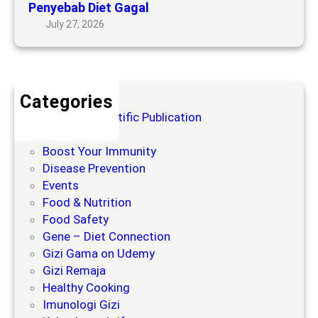
g
Penyebab Diet Gagal
e
a
July 27, 2026
t
k
y
t
a
o
n
r
g
y
Categories
S
a
Blog for Scientific Publication
e
n
Books
r
g
Boost Your Immunity
i
M
Disease Prevention
n
e
Events
g
m
Food & Nutrition
M
e
Food Safety
e
n
Gene – Diet Connection
n
g
Gizi Gama on Udemy
j
a
Gizi Remaja
a
r
Healthy Cooking
d
u
Imunologi Gizi
i
h