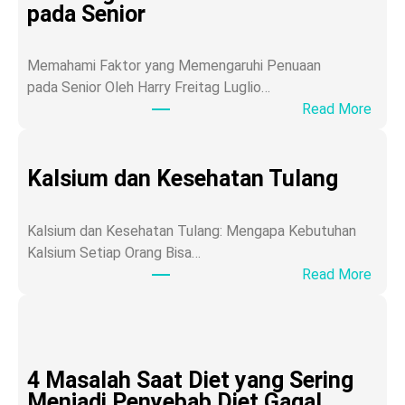
pada Senior
Memahami Faktor yang Memengaruhi Penuaan
pada Senior Oleh Harry Freitag Luglio…
:
Read More
A
g
i
Kalsium dan Kesehatan Tulang
n
g
Kalsium dan Kesehatan Tulang: Mengapa Kebutuhan
a
Kalsium Setiap Orang Bisa…
t
:
Read More
a
K
u
a
P
l
r
s
o
4 Masalah Saat Diet yang Sering
i
s
Menjadi Penyebab Diet Gagal
u