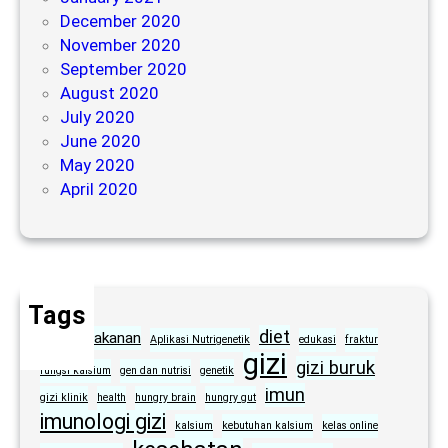
December 2020
November 2020
September 2020
August 2020
July 2020
June 2020
May 2020
April 2020
Tags
diet
alergi makanan
Aplikasi Nutrigenetik
edukasi
fraktur
gizi
gizi buruk
fungsi kalsium
gen dan nutrisi
genetik
imun
gizi klinik
health
hungry brain
hungry gut
imunologi gizi
kalsium
kebutuhan kalsium
kelas online