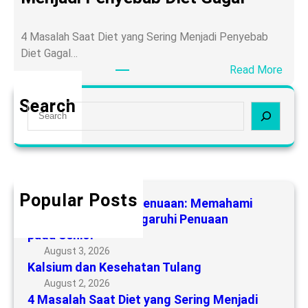
e
m
s
d
4 Masalah Saat Diet yang Sering Menjadi Penyebab
P
a
Diet Gagal…
e
n
:
Read More
n
K
4
u
e
M
Search
a
S
s
a
a
e
e
s
n
a
h
a
:
r
a
l
M
c
t
a
e
h
a
Popular Posts
h
Aging atau Proses Penuaan: Memahami
m
n
S
Faktor yang Memengaruhi Penuaan
a
T
pada Senior
a
h
u
a
August 3, 2026
a
l
Kalsium dan Kesehatan Tulang
t
m
a
D
August 2, 2026
i
n
4 Masalah Saat Diet yang Sering Menjadi
i
F