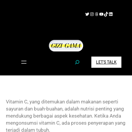
Skip
to
Twitter
Instagram
Threads
YouTube
TikTok
LinkedIn
content
S
LET’S TALK
e
a
r
c
h
Vitamin C, yang ditemukan dalam makanan seperti
sayuran dan buah-buahan, adalah nutrisi penting yang
mendukung berbagai aspek kesehatan. Ketika Anda
mengonsumsi vitamin C, ada proses penyerapan yang
terjadi dalam tubuh.