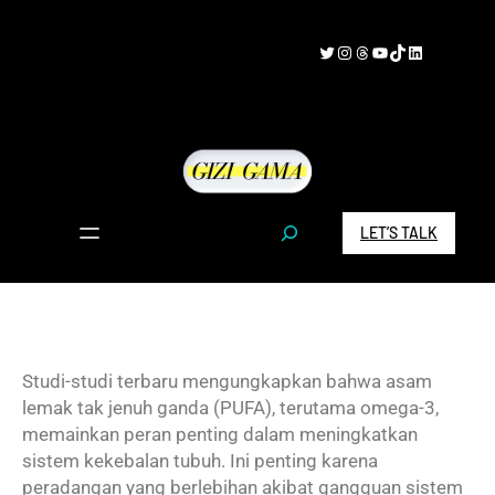
Skip
to
Twitter
Instagram
Threads
YouTube
TikTok
LinkedIn
content
S
LET’S TALK
e
a
r
c
h
Studi-studi terbaru mengungkapkan bahwa asam
lemak tak jenuh ganda (PUFA), terutama omega-3,
memainkan peran penting dalam meningkatkan
sistem kekebalan tubuh. Ini penting karena
peradangan yang berlebihan akibat gangguan sistem