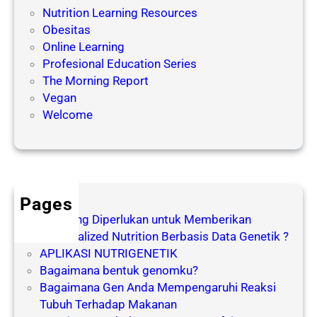
b
a
Nutrition Learning Resources
a
a
Obesitas
b
n
Online Learning
D
p
Profesional Education Series
i
a
The Morning Report
e
d
Vegan
t
a
Welcome
G
a
S
g
e
a
n
l
i
Pages
o
Apa yang Diperlukan untuk Memberikan
r
Personalized Nutrition Berbasis Data Genetik ?
APLIKASI NUTRIGENETIK
Bagaimana bentuk genomku?
Bagaimana Gen Anda Mempengaruhi Reaksi
Tubuh Terhadap Makanan