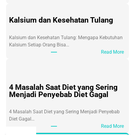
A
g
i
Kalsium dan Kesehatan Tulang
n
g
Kalsium dan Kesehatan Tulang: Mengapa Kebutuhan
a
Kalsium Setiap Orang Bisa…
t
:
Read More
a
K
u
a
P
l
r
s
o
4 Masalah Saat Diet yang Sering
i
s
Menjadi Penyebab Diet Gagal
u
e
m
s
d
4 Masalah Saat Diet yang Sering Menjadi Penyebab
P
a
Diet Gagal…
e
n
:
Read More
n
K
4
u