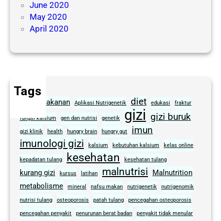
June 2020
May 2020
April 2020
Tags
diet
alergi makanan
Aplikasi Nutrigenetik
edukasi
fraktur
gizi
gizi buruk
fungsi kalsium
gen dan nutrisi
genetik
imun
gizi klinik
health
hungry brain
hungry gut
imunologi gizi
kalsium
kebutuhan kalsium
kelas online
kesehatan
kepadatan tulang
kesehatan tulang
malnutrisi
kurang gizi
Malnutrition
kursus
latihan
metabolisme
mineral
nafsu makan
nutrigenetik
nutrigenomik
nutrisi tulang
osteoporosis
patah tulang
pencegahan osteoporosis
pencegahan penyakit
penurunan berat badan
penyakit tidak menular