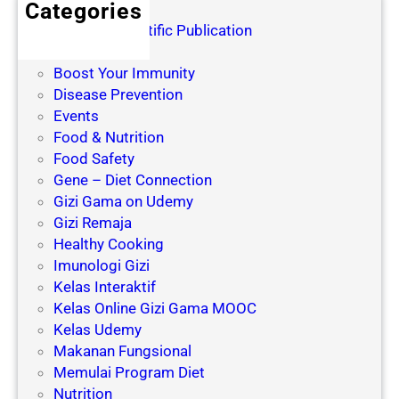
g
y
Categories
S
a
Blog for Scientific Publication
e
n
Books
r
g
Boost Your Immunity
i
M
Disease Prevention
n
e
Events
g
m
Food & Nutrition
M
e
Food Safety
e
n
Gene – Diet Connection
n
g
Gizi Gama on Udemy
j
a
Gizi Remaja
a
r
Healthy Cooking
d
u
Imunologi Gizi
i
h
Kelas Interaktif
P
i
Kelas Online Gizi Gama MOOC
e
P
Kelas Udemy
n
e
Makanan Fungsional
y
n
Memulai Program Diet
e
u
Nutrition