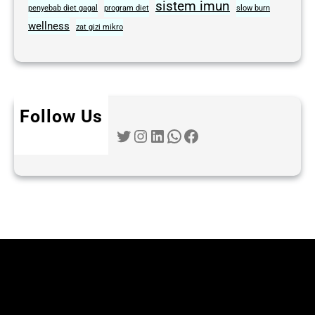
sistem imun
penyebab diet gagal
program diet
slow burn
wellness
zat gizi mikro
Follow Us
Twitter
Instagram
LinkedIn
WhatsApp
Facebook