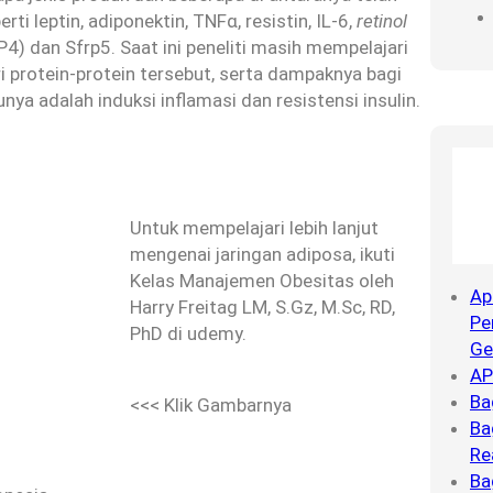
rti leptin, adiponektin, TNFα, resistin, IL-6,
retinol
4) dan Sfrp5. Saat ini peneliti masih mempelajari
i protein-protein tersebut, serta dampaknya bagi
nya adalah induksi inflamasi dan resistensi insulin.
Untuk mempelajari lebih lanjut
mengenai jaringan adiposa, ikuti
Kelas Manajemen Obesitas oleh
Ap
Harry Freitag LM, S.Gz, M.Sc, RD,
Pe
PhD di udemy.
Ge
AP
Ba
<<< Klik Gambarnya
Ba
Re
Ba