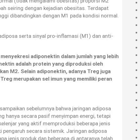
ormal (tidak mengalami obesitas) proporsi M2
bah seiring dengan kejadian obesitas. Terdapat
nggi dibandingkan dengan M1 pada kondisi normal.
diposa serta sinyal pro-inflamasi (M1) dan anti-
a menyekresi adiponektin dalam jumlah yang lebih
nektin adalah protein yang diproduksi oleh
n M2. Selain adiponektin, adanya Treg juga
. Treg merupakan sel imun yang memiliki peran
disampaikan sebelumnya bahwa jaringan adiposa
ng hanya secara pasif menyimpan energi, tetapi
kelenjar yang aktif memproduksi beberapa jenis
ki pengaruh secara sistemik. Jaringan adiposa
pa jenis produk dan beberapa di antaranya telah