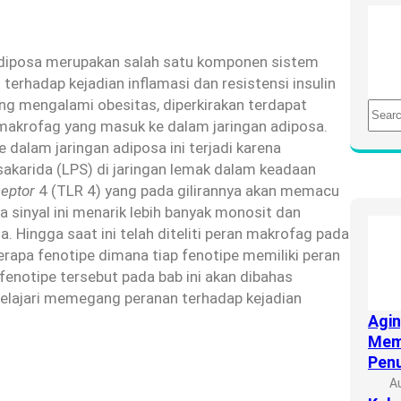
 adiposa merupakan salah satu komponen sistem
rhadap kejadian inflamasi dan resistensi insulin
ng mengalami obesitas, diperkirakan terdapat
S
h makrofag yang masuk ke dalam jaringan adiposa.
e
dalam jaringan adiposa ini terjadi karena
a
sakarida (LPS) di jaringan lemak dalam keadaan
r
ceptor
4 (TLR 4) yang pada gilirannya akan memacu
c
 sinyal ini menarik lebih banyak monosit dan
h
. Hingga saat ini telah diteliti peran makrofag pada
erapa fenotipe dimana tiap fenotipe memiliki peran
fenotipe tersebut pada bab ini akan dibahas
elajari memegang peranan terhadap kejadian
Agin
Mem
Penu
A