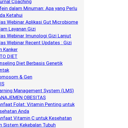
urnal Coaching
fein dalam Minuman: Apa yang Perlu
da Ketahui
las Webinar Aplikasi Gut Microbiome
lam Layanan Gizi
las Webinar Imunologi Gizi Lanjut
las Webinar Recent Updates : Gizi
n Kanker
TO DIET
nseling Diet Berbasis Genetik
ntak
omosom & Gen
IS
arning Management System (LMS)
NAJEMEN OBESITAS
nfaat Folat: Vitamin Penting untuk
sehatan Anda
nfaat Vitamin C untuk Kesehatan
n Sistem Kekebalan Tubuh