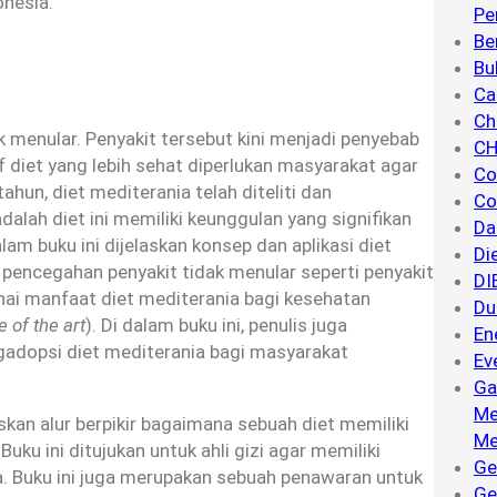
onesia.
Pe
Be
Bu
Ca
Ch
 menular. Penyakit tersebut kini menjadi penyebab
CH
tif diet yang lebih sehat diperlukan masyarakat agar
Co
tahun, diet mediterania telah diteliti dan
Co
adalah diet ini memiliki keunggulan yang signifikan
Da
am buku ini dijelaskan konsep dan aplikasi diet
Di
pencegahan penyakit tidak menular seperti penyakit
DI
nai manfaat diet mediterania bagi kesehatan
Du
e of the art
). Di dalam buku ini, penulis juga
En
adopsi diet mediterania bagi masyarakat
Ev
Ga
Me
kan alur berpikir bagaimana sebuah diet memiliki
Me
uku ini ditujukan untuk ahli gizi agar memiliki
Ge
a. Buku ini juga merupakan sebuah penawaran untuk
Ge