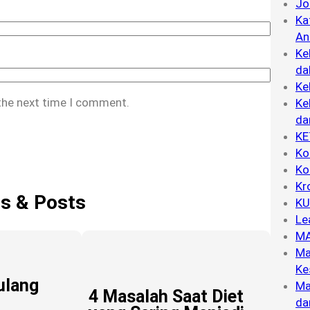
Jo
Ka
An
Ke
da
Ke
 the next time I comment.
Ke
da
KE
Ko
Ko
Kr
es & Posts
KU
Le
MA
Ma
Ke
ulang
Ma
4 Masalah Saat Diet
da