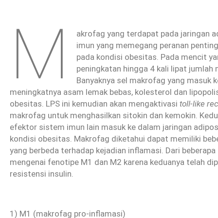
M
akrofag yang terdapat pada jaringan
imun yang memegang peranan penting te
pada kondisi obesitas. Pada mencit ya
peningkatan hingga 4 kali lipat jumla
Banyaknya sel makrofag yang masuk ke 
meningkatnya asam lemak bebas, kolesterol dan lipopoli
obesitas. LPS ini kemudian akan mengaktivasi
toll-like re
makrofag untuk menghasilkan sitokin dan kemokin. Kedua
efektor sistem imun lain masuk ke dalam jaringan adiposa
kondisi obesitas. Makrofag diketahui dapat memiliki beb
yang berbeda terhadap kejadian inflamasi. Dari beberapa 
mengenai fenotipe M1 dan M2 karena keduanya telah dip
resistensi insulin.
1) M1 (makrofag pro-inflamasi)