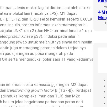
Kals
A
lamasi. Jenis makrofag ini distimulasi oleh sitokin
4 Ma
 atau molekul lain (misalnya LPS). M1 dapat
Menj
IL-1β, IL-12, dan IL-23 serta kemokin seperti CXCL9
Ju
nsi insulin, proses inflamasi akan memengaruhi
uksi jalur JNK1 dan 2 (Jun NH2-terminal kinase 1 dan
ated protein kinase
p38). Induksi pada jalur ini
nggung jawab untuk melanjutnya sinyal dari insulin
 leptin juga memegang peranan dalam terjadinya
ihan pada jaringan adiposa mengarah pada
 mTOR serta menginduksi polarisasi T1 yang keduanya
an inflamasi serta
remodeling
jaringan. M2 dapat
 dan
transforming growth factor
β (TGF-β). Terdapat
2b (diinduksi kompleks imun dan TLR) dan M2c
sih belum jelas bagaimana perbedaan peran dari