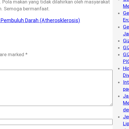
 Pola makan yang tidak dilahirkan oleh masyarakat
Me
an. Semoga bermanfaat.
Ge
En
Pembuluh Darah (Atherosklerosis)
Ge
Ja
Gi
GI
s are marked
*
GI
PI
Hip
Di
In
pa
Ja
Me
de
Je
Li