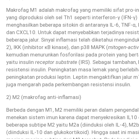
Makrofag M1 adalah makrofag yang memiliki sifat pro-inf
yang diproduksi oleh sel Th1 seperti interferon-γ (IFN-γ)
menghasilkan beberapa sitokin di antaranya IL-6, TNF-α, 
dan CXCL10. Untuk dapat menyebabkan terjadinya resiste
beberapa jalur. Sinyal inflamasi telah diketahui mengind
2), IKK (inhibitor κB kinase), dan p38 MAPK (
mitogen-activ
kemudian menurunkan fosforilasi pada protein yang berta
yaitu insulin
receptor substrate
(IRS). Sebagai tambahan,
resistensi insulin. Peningkatan masa lemak yang berleb
peningkatan produksi leptin. Leptin mengaktifkan jalur
juga mengarah pada perkembangan resistensi insulin.
2) M2 (makrofag anti-inflamasi)
Berbeda dengan M1, M2 memiliki peran dalam pengendali
menekan sistem imun karena dapat menyekresikan IL10
beberapa subtipe M2 yaitu M2a (diinduksi oleh IL-4), M
(diinduksi IL-10 dan glukokortikoid). Hingga saat ini ma