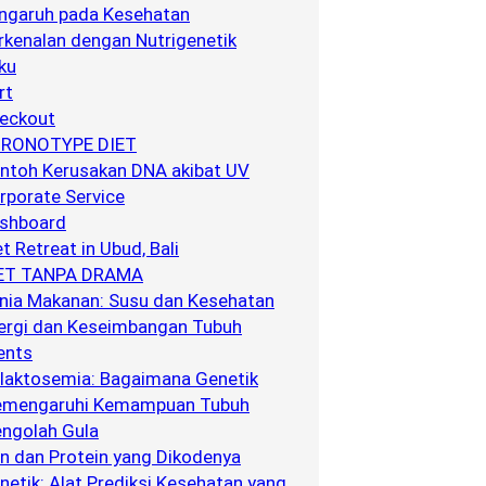
ngaruh pada Kesehatan
rkenalan dengan Nutrigenetik
ku
rt
eckout
RONOTYPE DIET
ntoh Kerusakan DNA akibat UV
rporate Service
shboard
et Retreat in Ubud, Bali
ET TANPA DRAMA
nia Makanan: Susu dan Kesehatan
ergi dan Keseimbangan Tubuh
ents
laktosemia: Bagaimana Genetik
mengaruhi Kemampuan Tubuh
ngolah Gula
n dan Protein yang Dikodenya
netik: Alat Prediksi Kesehatan yang