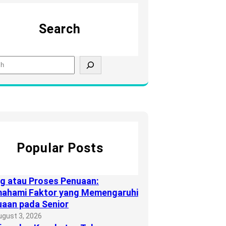
Search
Popular Posts
g atau Proses Penuaan:
ahami Faktor yang Memengaruhi
aan pada Senior
ugust 3, 2026