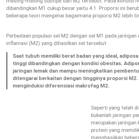
masing-masing subtipe dari M2 tersebut. Pada kondisi n
dibandingkan M1 cukup besar yaitu 4:1. Proporsi ini beru
beberapa teori mengenai bagaimana proporsi M2 lebih ti
Perbedaan populasi sel M2 dengan sel M1 pada jaringan a
inflamasi (M2) yang dihasilkan sel tersebut
Saat tubuh memiliki berat badan yang ideal, adipos
tinggi dibandingkan dengan kondisi obesitas. Adipo
jaringan lemak dan mampu meningkatkan pembentuka
ditengarai berkaitan dengan tingginya proporsi M2
menginduksi diferensiasi makrofag M2.
Seperti yang telah 
bukanlah jaringan ya
merupakan jaringan 
protein yang memili
menghasilkan bebera