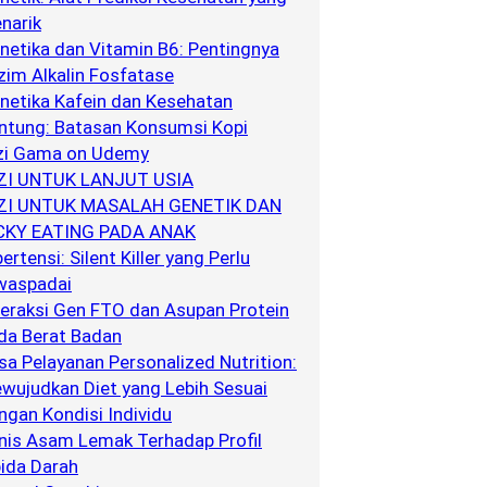
narik
netika dan Vitamin B6: Pentingnya
zim Alkalin Fosfatase
netika Kafein dan Kesehatan
ntung: Batasan Konsumsi Kopi
zi Gama on Udemy
ZI UNTUK LANJUT USIA
ZI UNTUK MASALAH GENETIK DAN
CKY EATING PADA ANAK
ertensi: Silent Killer yang Perlu
waspadai
teraksi Gen FTO dan Asupan Protein
da Berat Badan
sa Pelayanan Personalized Nutrition:
wujudkan Diet yang Lebih Sesuai
ngan Kondisi Individu
nis Asam Lemak Terhadap Profil
pida Darah