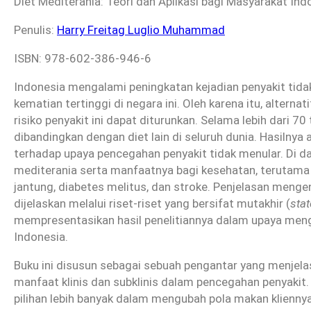
Diet Mediterania: Teori dan Aplikasi bagi Masyarakat Ind
Penulis:
Harry Freitag Luglio Muhammad
ISBN: 978-602-386-946-6
Indonesia mengalami peningkatan kejadian penyakit tidak
kematian tertinggi di negara ini. Oleh karena itu, alterna
risiko penyakit ini dapat diturunkan. Selama lebih dari 70 
dibandingkan dengan diet lain di seluruh dunia. Hasilnya 
terhadap upaya pencegahan penyakit tidak menular. Di dal
mediterania serta manfaatnya bagi kesehatan, terutama 
jantung, diabetes melitus, dan stroke. Penjelasan menge
dijelaskan melalui riset-riset yang bersifat mutakhir (
stat
mempresentasikan hasil penelitiannya dalam upaya meng
Indonesia.
Buku ini disusun sebagai sebuah pengantar yang menjelas
manfaat klinis dan subklinis dalam pencegahan penyakit. B
pilihan lebih banyak dalam mengubah pola makan klienny