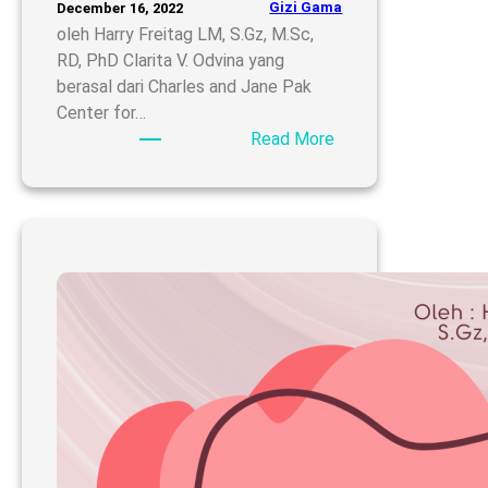
Gizi Gama
December 16, 2022
oleh Harry Freitag LM, S.Gz, M.Sc,
RD, PhD Clarita V. Odvina yang
berasal dari Charles and Jane Pak
Center for…
:
Read More
Jeruk
Dapat
Mencegah
Pembentukan
Batu
Ginjal