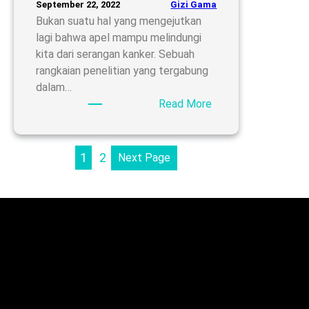
Gizi Gama
September 22, 2022
Bukan suatu hal yang mengejutkan
lagi bahwa apel mampu melindungi
kita dari serangan kanker. Sebuah
rangkaian penelitian yang tergabung
dalam…
:
Read More
Manfaat
Apel
untuk
1
2
Next Page
Mencegah
Kanker