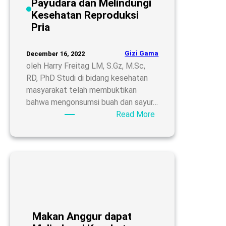
Payudara dan Melindungi
Kesehatan Reproduksi
Pria
Gizi Gama
December 16, 2022
oleh Harry Freitag LM, S.Gz, M.Sc,
RD, PhD Studi di bidang kesehatan
masyarakat telah membuktikan
bahwa mengonsumsi buah dan sayur…
:
Read More
Anggur
Mencegah
Kanker
Payudara
dan
Melindungi
Kesehatan
Reproduksi
Makan Anggur dapat
Pria