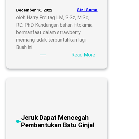
Gizi Gama
December 16, 2022
oleh Harry Freitag LM, S.Gz, M.Sc,
RD, PhD Kandungan bahan fitokimia
bermanfaat dalam strawberry
memang tidak terbantahkan lagi.
Buah ini…
:
Read More
Antosianin
dalam
Strawberry
mencegah
Penyakit
Kardiovasuler
Jeruk Dapat Mencegah
Pembentukan Batu Ginjal