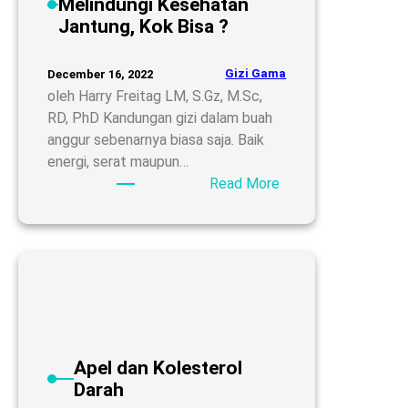
Melindungi Kesehatan
Jantung, Kok Bisa ?
Gizi Gama
December 16, 2022
oleh Harry Freitag LM, S.Gz, M.Sc,
RD, PhD Kandungan gizi dalam buah
anggur sebenarnya biasa saja. Baik
energi, serat maupun…
:
Read More
Makan
Anggur
dapat
Melindungi
Kesehatan
Jantung,
Kok
Bisa
Apel dan Kolesterol
?
Darah