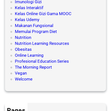
u
Imunologi Gizi
i
h
Kelas Interaktif
P
i
Kelas Online Gizi Gama MOOC
e
P
Kelas Udemy
n
e
Makanan Fungsional
y
n
Memulai Program Diet
e
u
Nutrition
b
a
Nutrition Learning Resources
a
a
Obesitas
b
n
Online Learning
D
p
Profesional Education Series
i
a
The Morning Report
e
d
Vegan
t
a
Welcome
G
a
S
g
e
a
n
l
i
Pages