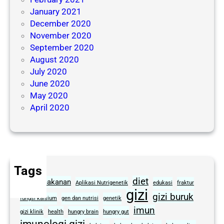
January 2021
December 2020
November 2020
September 2020
August 2020
July 2020
June 2020
May 2020
April 2020
Tags
diet
alergi makanan
Aplikasi Nutrigenetik
edukasi
fraktur
gizi
gizi buruk
fungsi kalsium
gen dan nutrisi
genetik
imun
gizi klinik
health
hungry brain
hungry gut
imunologi gizi