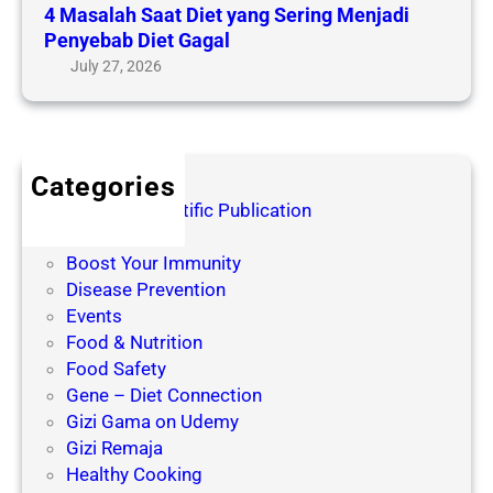
n
4 Masalah Saat Diet yang Sering Menjadi
i
F
g
Penyebab Diet Gagal
e
a
July 27, 2026
t
k
y
t
a
o
n
r
g
y
Categories
S
a
Blog for Scientific Publication
e
n
Books
r
g
Boost Your Immunity
i
M
Disease Prevention
n
e
Events
g
m
Food & Nutrition
M
e
Food Safety
e
n
Gene – Diet Connection
n
g
Gizi Gama on Udemy
j
a
Gizi Remaja
a
r
Healthy Cooking
d