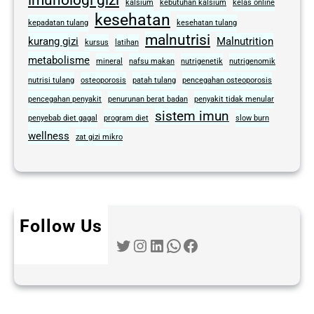
kalsium
kebutuhan kalsium
kelas online
kesehatan
kepadatan tulang
kesehatan tulang
malnutrisi
kurang gizi
Malnutrition
kursus
latihan
metabolisme
mineral
nafsu makan
nutrigenetik
nutrigenomik
nutrisi tulang
osteoporosis
patah tulang
pencegahan osteoporosis
pencegahan penyakit
penurunan berat badan
penyakit tidak menular
sistem imun
penyebab diet gagal
program diet
slow burn
wellness
zat gizi mikro
Follow Us
Twitter
Instagram
LinkedIn
WhatsApp
Facebook