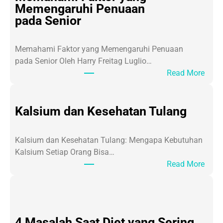
Memengaruhi Penuaan
pada Senior
Memahami Faktor yang Memengaruhi Penuaan
pada Senior Oleh Harry Freitag Luglio…
:
Read More
A
g
i
Kalsium dan Kesehatan Tulang
n
g
Kalsium dan Kesehatan Tulang: Mengapa Kebutuhan
a
Kalsium Setiap Orang Bisa…
t
:
Read More
a
K
u
a
P
l
r
s
o
4 Masalah Saat Diet yang Sering