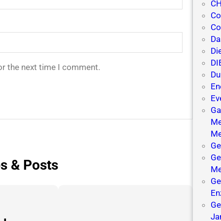
CH
Co
Co
Da
Di
DI
or the next time I comment.
Du
En
Ev
Ga
Me
Me
Ge
Ge
es & Posts
Me
Ge
En
Ge
Ja