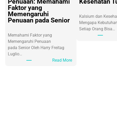
Penuaan: Memahami
Kesehatan T
Faktor yang
Memengaruhi
Kalsium dan Keseha
Penuaan pada Senior
Mengapa Kebutuhan
Setiap Orang Bisa…
Memahami Faktor yang
Memengaruhi Penuaan
pada Senior Oleh Harry Freitag
Luglio…
:
Read More
A
g
i
n
g
a
t
a
u