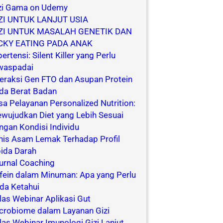
zi Gama on Udemy
ZI UNTUK LANJUT USIA
ZI UNTUK MASALAH GENETIK DAN
CKY EATING PADA ANAK
pertensi: Silent Killer yang Perlu
waspadai
teraksi Gen FTO dan Asupan Protein
da Berat Badan
sa Pelayanan Personalized Nutrition:
wujudkan Diet yang Lebih Sesuai
ngan Kondisi Individu
nis Asam Lemak Terhadap Profil
pida Darah
urnal Coaching
fein dalam Minuman: Apa yang Perlu
da Ketahui
las Webinar Aplikasi Gut
crobiome dalam Layanan Gizi
las Webinar Imunologi Gizi Lanjut