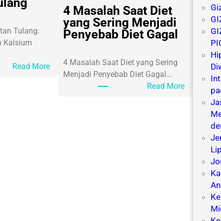
ulang
Gi
4 Masalah Saat Diet
GI
yang Sering Menjadi
GI
tan Tulang:
Penyebab Diet Gagal
PI
 Kalsium
Hi
4 Masalah Saat Diet yang Sering
:
Di
Read More
Menjadi Penyebab Diet Gagal…
K
In
:
Read More
a
pa
4
l
Ja
M
s
Me
a
i
de
s
u
Je
a
m
Li
l
d
Jo
a
a
Ka
h
n
An
S
K
Ke
a
e
Mi
a
s
Ke