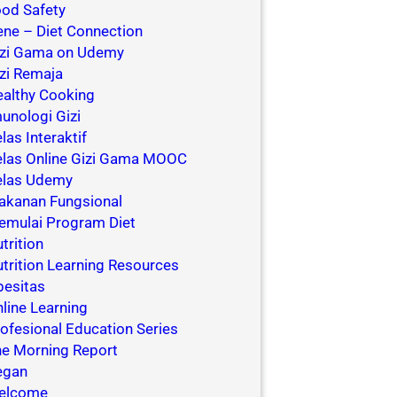
od Safety
ne – Diet Connection
izi Gama on Udemy
zi Remaja
althy Cooking
unologi Gizi
las Interaktif
las Online Gizi Gama MOOC
elas Udemy
akanan Fungsional
mulai Program Diet
trition
trition Learning Resources
esitas
line Learning
ofesional Education Series
e Morning Report
egan
elcome