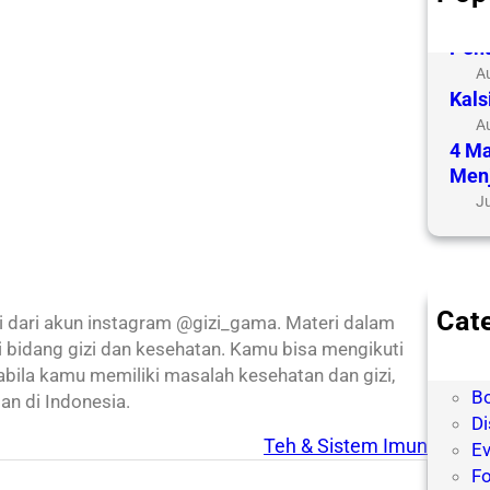
Mem
Penu
A
Kals
A
4 Ma
Menj
Ju
Cat
si dari akun instagram @gizi_gama. Materi dalam
Bl
 di bidang gizi dan kesehatan. Kamu bisa mengikuti
B
pabila kamu memiliki masalah kesehatan dan gizi,
Bo
an di Indonesia.
Di
Teh & Sistem Imun
Ev
Fo