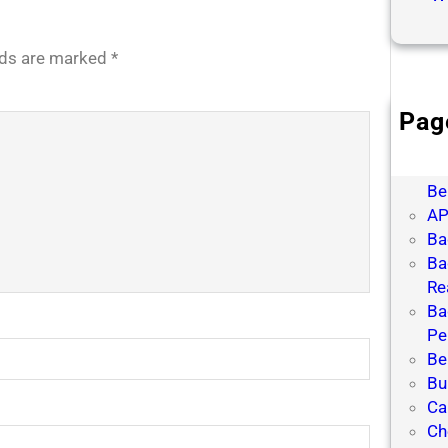
elds are marked
*
Pag
Ap
Me
Be
AP
Ba
Ba
Re
Ba
Pe
Be
Bu
Ca
Ch