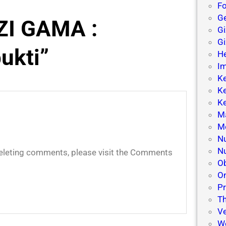
Fo
Ge
IZI GAMA :
G
Gi
ukti”
He
Im
Ke
Ke
K
M
Me
Nu
Nu
 deleting comments, please visit the Comments
Ob
On
Pr
Th
V
W