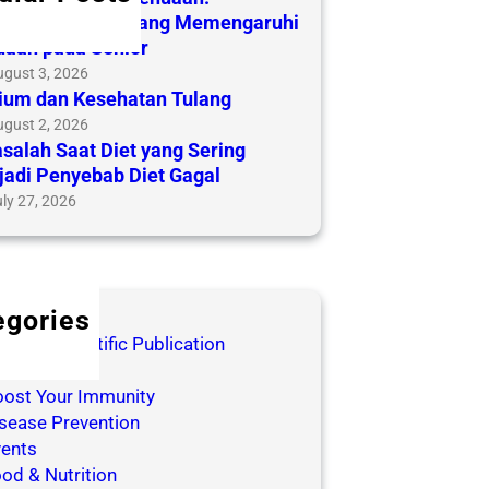
ahami Faktor yang Memengaruhi
aan pada Senior
ugust 3, 2026
ium dan Kesehatan Tulang
ugust 2, 2026
salah Saat Diet yang Sering
adi Penyebab Diet Gagal
ly 27, 2026
egories
og for Scientific Publication
ooks
ost Your Immunity
sease Prevention
ents
od & Nutrition