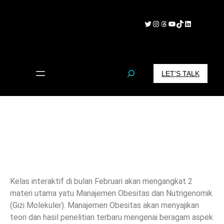
Skip
to
Twitter
Instagram
Threads
YouTube
TikTok
LinkedIn
content
S
LET’S TALK
e
a
r
c
h
Kelas interaktif di bulan Februari akan mengangkat 2
materi utama yatu Manajemen Obesitas dan Nutrigenomik
(Gizi Molekuler). Manajemen Obesitas akan menyajikan
teori dan hasil penelitian terbaru mengenai beragam aspek