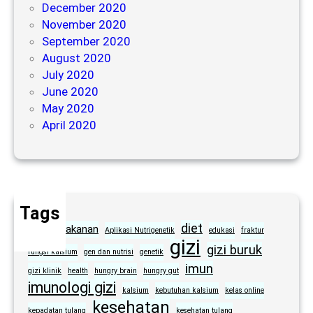
December 2020
November 2020
September 2020
August 2020
July 2020
June 2020
May 2020
April 2020
Tags
diet
alergi makanan
Aplikasi Nutrigenetik
edukasi
fraktur
gizi
gizi buruk
fungsi kalsium
gen dan nutrisi
genetik
imun
gizi klinik
health
hungry brain
hungry gut
imunologi gizi
kalsium
kebutuhan kalsium
kelas online
kesehatan
kepadatan tulang
kesehatan tulang