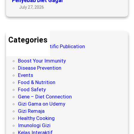
Penyebab Diet Gagal
e
a
July 27, 2026
t
k
y
t
a
o
n
r
g
y
Categories
S
a
Blog for Scientific Publication
e
n
Books
r
g
Boost Your Immunity
i
M
Disease Prevention
n
e
Events
g
m
Food & Nutrition
M
e
Food Safety
e
n
Gene – Diet Connection
n
g
Gizi Gama on Udemy
j
a
Gizi Remaja
a
r
Healthy Cooking
d
u
Imunologi Gizi
i
h
Kelas Interaktif