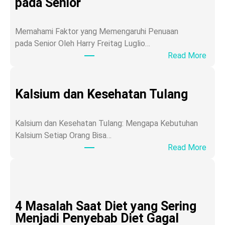
pada Senior
Memahami Faktor yang Memengaruhi Penuaan
pada Senior Oleh Harry Freitag Luglio…
:
Read More
A
g
i
Kalsium dan Kesehatan Tulang
n
g
Kalsium dan Kesehatan Tulang: Mengapa Kebutuhan
a
Kalsium Setiap Orang Bisa…
t
:
Read More
a
K
u
a
P
l
r
s
o
4 Masalah Saat Diet yang Sering
i
s
Menjadi Penyebab Diet Gagal
u
e