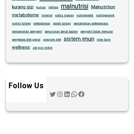
malnutrisi
kurang gizi
Malnutrition
kursus
latihan
metabolisme
mineral
nafsu makan
nutrigenetik
nutrigenomik
nutrisi tulang
osteoporosis
patah tulang
pencegahan osteoporosis
pencegahan penyakit
penurunan berat badan
penyakit tidak menular
sistem imun
penyebab diet gagal
program diet
slow burn
wellness
zat gizi mikro
Follow Us
Twitter
Instagram
LinkedIn
WhatsApp
Facebook