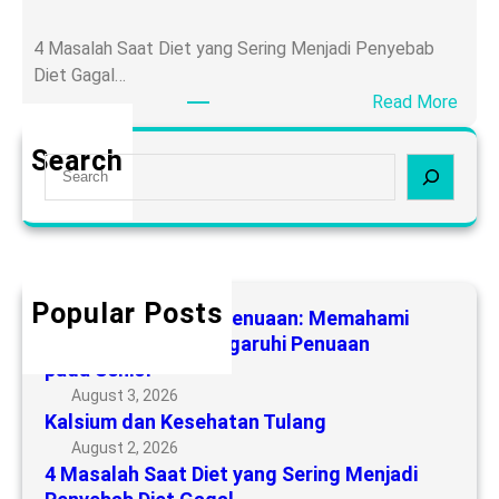
m
s
d
4 Masalah Saat Diet yang Sering Menjadi Penyebab
P
a
Diet Gagal…
e
n
:
Read More
n
K
4
u
e
M
Search
a
S
s
a
a
e
e
s
n
a
h
a
:
r
a
l
M
c
t
a
e
h
a
Popular Posts
h
Aging atau Proses Penuaan: Memahami
m
n
S
Faktor yang Memengaruhi Penuaan
a
T
pada Senior
a
h
u
a
August 3, 2026
a
l
Kalsium dan Kesehatan Tulang
t
m
a
D
August 2, 2026
i
n
4 Masalah Saat Diet yang Sering Menjadi
i
F
g