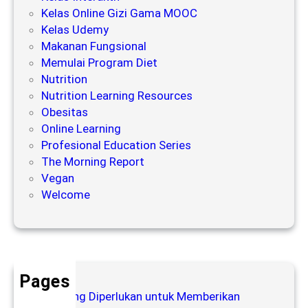
P
i
Kelas Online Gizi Gama MOOC
e
P
Kelas Udemy
n
e
Makanan Fungsional
y
n
Memulai Program Diet
e
u
Nutrition
b
a
Nutrition Learning Resources
a
a
Obesitas
b
n
Online Learning
D
p
Profesional Education Series
i
a
The Morning Report
e
d
Vegan
t
a
Welcome
G
a
S
g
e
a
n
l
i
Pages
o
Apa yang Diperlukan untuk Memberikan
r