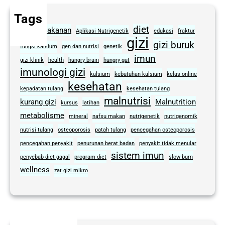
Tags
diet
alergi makanan
Aplikasi Nutrigenetik
edukasi
fraktur
gizi
gizi buruk
fungsi kalsium
gen dan nutrisi
genetik
imun
gizi klinik
health
hungry brain
hungry gut
imunologi gizi
kalsium
kebutuhan kalsium
kelas online
kesehatan
kepadatan tulang
kesehatan tulang
malnutrisi
kurang gizi
Malnutrition
kursus
latihan
metabolisme
mineral
nafsu makan
nutrigenetik
nutrigenomik
nutrisi tulang
osteoporosis
patah tulang
pencegahan osteoporosis
pencegahan penyakit
penurunan berat badan
penyakit tidak menular
sistem imun
penyebab diet gagal
program diet
slow burn
wellness
zat gizi mikro