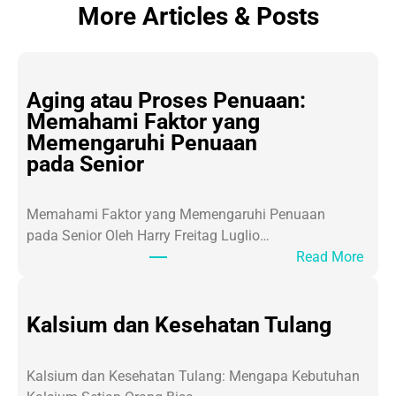
More Articles & Posts
Aging atau Proses Penuaan:
Memahami Faktor yang
Memengaruhi Penuaan
pada Senior
Memahami Faktor yang Memengaruhi Penuaan
pada Senior Oleh Harry Freitag Luglio…
:
Read More
A
g
i
Kalsium dan Kesehatan Tulang
n
g
Kalsium dan Kesehatan Tulang: Mengapa Kebutuhan
a