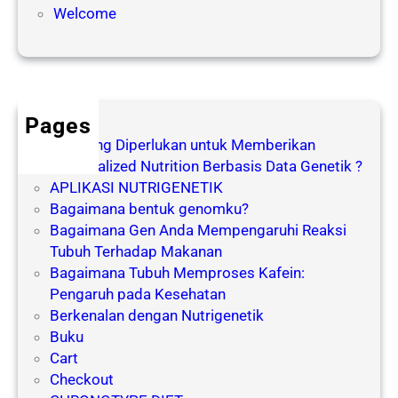
t
a
Welcome
G
a
S
g
e
a
n
l
i
Pages
o
Apa yang Diperlukan untuk Memberikan
r
Personalized Nutrition Berbasis Data Genetik ?
APLIKASI NUTRIGENETIK
Bagaimana bentuk genomku?
Bagaimana Gen Anda Mempengaruhi Reaksi
Tubuh Terhadap Makanan
Bagaimana Tubuh Memproses Kafein:
Pengaruh pada Kesehatan
Berkenalan dengan Nutrigenetik
Buku
Cart
Checkout