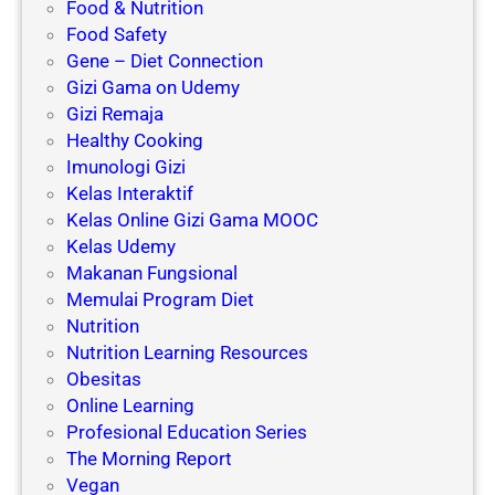
m
Food & Nutrition
M
e
Food Safety
e
n
Gene – Diet Connection
n
g
Gizi Gama on Udemy
j
a
Gizi Remaja
a
r
Healthy Cooking
d
u
Imunologi Gizi
i
h
Kelas Interaktif
P
i
Kelas Online Gizi Gama MOOC
e
P
Kelas Udemy
n
e
Makanan Fungsional
y
n
Memulai Program Diet
e
u
Nutrition
b
a
Nutrition Learning Resources
a
a
Obesitas
b
n
Online Learning
D
p
Profesional Education Series
i
a
The Morning Report
e
d
Vegan