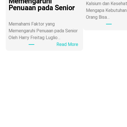
Memengaruhi
Kalsium dan Kesehat
Penuaan pada Senior
Mengapa Kebutuhan 
Orang Bisa…
Memahami Faktor yang
Memengaruhi Penuaan pada Senior
Oleh Harry Freitag Luglio…
:
Read More
A
g
i
n
g
a
t
a
u
P
r
o