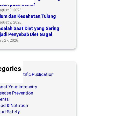
aan pada Senior
ugust 3, 2026
ium dan Kesehatan Tulang
ugust 2, 2026
salah Saat Diet yang Sering
adi Penyebab Diet Gagal
ly 27, 2026
egories
og for Scientific Publication
ooks
ost Your Immunity
sease Prevention
ents
od & Nutrition
od Safety