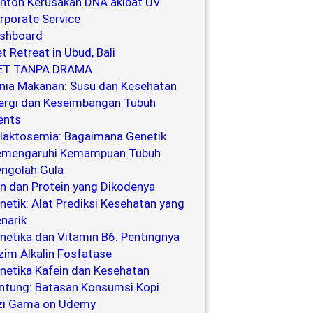
ntoh Kerusakan DNA akibat UV
rporate Service
shboard
et Retreat in Ubud, Bali
ET TANPA DRAMA
nia Makanan: Susu dan Kesehatan
ergi dan Keseimbangan Tubuh
ents
laktosemia: Bagaimana Genetik
mengaruhi Kemampuan Tubuh
ngolah Gula
n dan Protein yang Dikodenya
netik: Alat Prediksi Kesehatan yang
narik
netika dan Vitamin B6: Pentingnya
zim Alkalin Fosfatase
netika Kafein dan Kesehatan
ntung: Batasan Konsumsi Kopi
zi Gama on Udemy