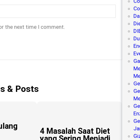
Co
Co
Da
Di
or the next time I comment.
DI
Du
En
Ev
Ga
Me
Me
Ge
es & Posts
Ge
Me
Ge
En
Ge
ulang
Ja
4 Masalah Saat Diet
Gi
yang Sering Menjadi