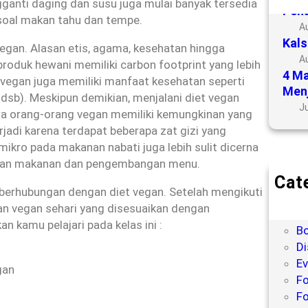
gganti daging dan susu juga mulai banyak tersedia
Penu
 soal makan tahu dan tempe.
A
Kals
gan. Alasan etis, agama, kesehatan hingga
A
roduk hewani memiliki carbon footprint yang lebih
4 Ma
vegan juga memiliki manfaat kesehatan seperti
Menj
, dsb). Meskipun demikian, menjalani diet vegan
Ju
hwa orang-orang vegan memiliki kemungkinan yang
terjadi karena terdapat beberapa zat gizi yang
mikro pada makanan nabati juga lebih sulit dicerna
milihan makanan dan pengembangan menu.
Cat
 berhubungan dengan diet vegan. Setelah mengikuti
Bl
n vegan sehari yang disesuaikan dengan
B
n kamu pelajari pada kelas ini :
Bo
Di
Ev
gan
Fo
Fo