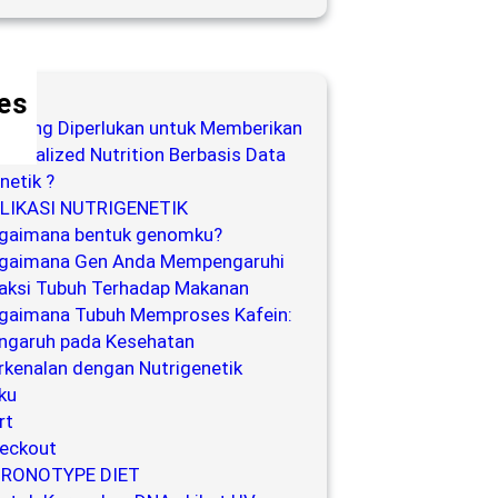
es
a yang Diperlukan untuk Memberikan
rsonalized Nutrition Berbasis Data
netik ?
LIKASI NUTRIGENETIK
gaimana bentuk genomku?
gaimana Gen Anda Mempengaruhi
aksi Tubuh Terhadap Makanan
gaimana Tubuh Memproses Kafein:
ngaruh pada Kesehatan
rkenalan dengan Nutrigenetik
ku
rt
eckout
RONOTYPE DIET