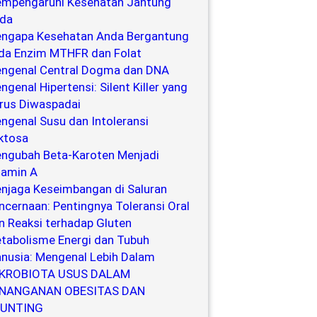
mpengaruhi Kesehatan Jantung
da
ngapa Kesehatan Anda Bergantung
da Enzim MTHFR dan Folat
ngenal Central Dogma dan DNA
ngenal Hipertensi: Silent Killer yang
rus Diwaspadai
ngenal Susu dan Intoleransi
ktosa
ngubah Beta-Karoten Menjadi
tamin A
njaga Keseimbangan di Saluran
ncernaan: Pentingnya Toleransi Oral
n Reaksi terhadap Gluten
tabolisme Energi dan Tubuh
nusia: Mengenal Lebih Dalam
KROBIOTA USUS DALAM
NANGANAN OBESITAS DAN
UNTING