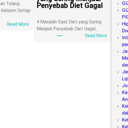
GI
an Tulang:
Penyebab Diet Gagal
GI
Kalsium Setiap
PI
4 Masalah Saat Diet yang Sering
Hip
:
Read More
Menjadi Penyebab Diet Gagal…
Di
K
:
Read More
In
a
4
pa
l
M
Ja
s
a
Me
i
s
de
u
a
Je
m
l
Li
d
a
Jo
a
h
Ka
n
S
An
K
a
Ke
e
a
da
s
t
Ke
e
D
Ke
h