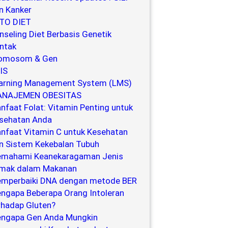
n Kanker
TO DIET
nseling Diet Berbasis Genetik
ntak
omosom & Gen
IS
arning Management System (LMS)
NAJEMEN OBESITAS
nfaat Folat: Vitamin Penting untuk
sehatan Anda
nfaat Vitamin C untuk Kesehatan
n Sistem Kekebalan Tubuh
mahami Keanekaragaman Jenis
mak dalam Makanan
mperbaiki DNA dengan metode BER
ngapa Beberapa Orang Intoleran
rhadap Gluten?
ngapa Gen Anda Mungkin