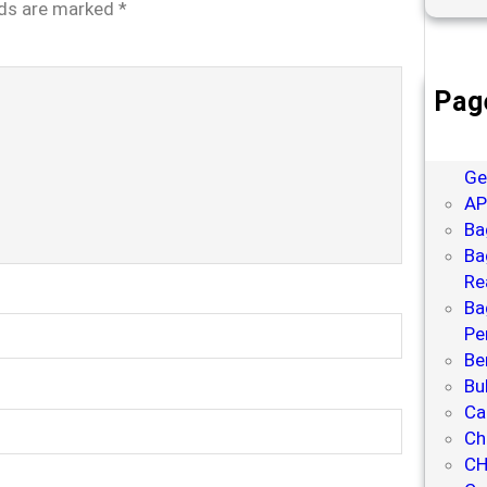
lds are marked
*
Pag
Ap
Pe
Ge
AP
Ba
Ba
Re
Ba
Pe
Be
Bu
Ca
Ch
CH