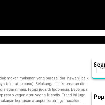
HOME
KELAS ONLINE
BUKU
BLOG
WORKSHOP
TENTANG K
Sea
S
e
a
 tidak makan makanan yang berasal dari hewani, baik
r
ya telur atau susu). Belakangan ini ketenaran diet
c
i negara maju, tetapi juga di Indonesia. Beberapa
h
 resto vegan atau vegan friendly. Trend ini juga
Pop
Agin
k makanan kemasan ataupun katering/ masakan
Mem