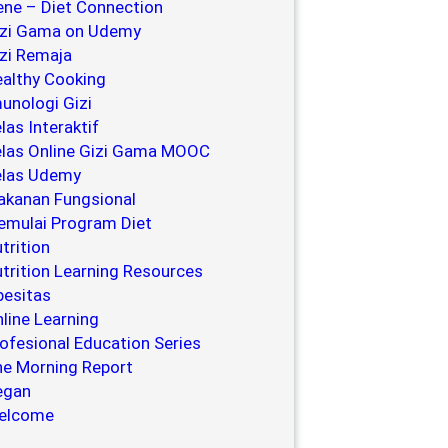
ne – Diet Connection
izi Gama on Udemy
zi Remaja
althy Cooking
unologi Gizi
las Interaktif
las Online Gizi Gama MOOC
elas Udemy
kanan Fungsional
mulai Program Diet
trition
trition Learning Resources
esitas
line Learning
ofesional Education Series
e Morning Report
egan
elcome