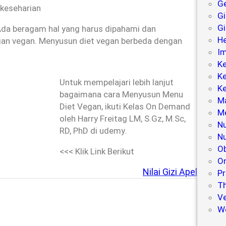
Ge
 keseharian
G
Gi
Ada beragam hal yang harus dipahami dan
He
ngan vegan. Menyusun diet vegan berbeda dengan
Im
Ke
Ke
Untuk mempelajari lebih lanjut
K
bagaimana cara Menyusun Menu
Ma
Diet Vegan, ikuti Kelas On Demand
Me
oleh Harry Freitag LM, S.Gz, M.Sc,
Nu
RD, PhD di udemy.
Nu
Ob
<<< Klik Link Berikut
On
Nilai Gizi Apel
Pr
Th
V
W