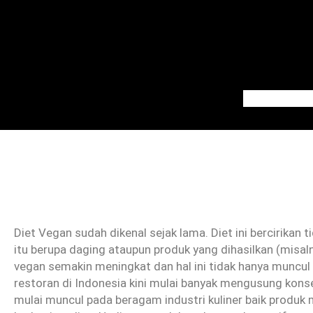
Skip
to
content
Diet Vegan sudah dikenal sejak lama. Diet ini bercirikan
itu berupa daging ataupun produk yang dihasilkan (misaln
vegan semakin meningkat dan hal ini tidak hanya muncul d
restoran di Indonesia kini mulai banyak mengusung konsep
mulai muncul pada beragam industri kuliner baik produ