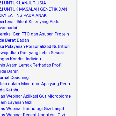
ZI UNTUK LANJUT USIA
ZI UNTUK MASALAH GENETIK DAN
CKY EATING PADA ANAK
ertensi: Silent Killer yang Perlu
waspadai
teraksi Gen FTO dan Asupan Protein
da Berat Badan
sa Pelayanan Personalized Nutrition:
wujudkan Diet yang Lebih Sesuai
ngan Kondisi Individu
nis Asam Lemak Terhadap Profil
pida Darah
urnal Coaching
fein dalam Minuman: Apa yang Perlu
da Ketahui
las Webinar Aplikasi Gut Microbiome
lam Layanan Gizi
las Webinar Imunologi Gizi Lanjut
las Webinar Recent Updates : Gizi