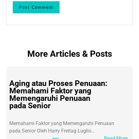
More Articles & Posts
Aging atau Proses Penuaan:
Memahami Faktor yang
Memengaruhi Penuaan
pada Senior
Memahami Faktor yang Memengaruhi Penuaan
pada Senior Oleh Harry Freitag Luglio…
:
Read More