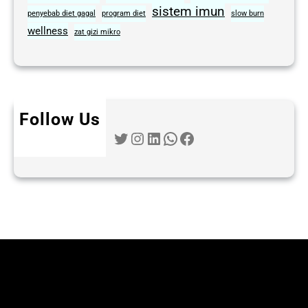
sistem imun
penyebab diet gagal
program diet
slow burn
wellness
zat gizi mikro
Follow Us
Twitter
Instagram
LinkedIn
WhatsApp
Facebook