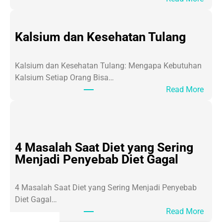
A
g
i
Kalsium dan Kesehatan Tulang
n
g
Kalsium dan Kesehatan Tulang: Mengapa Kebutuhan
a
Kalsium Setiap Orang Bisa…
t
:
Read More
a
K
u
a
P
l
r
s
o
4 Masalah Saat Diet yang Sering
i
s
Menjadi Penyebab Diet Gagal
u
e
m
s
d
4 Masalah Saat Diet yang Sering Menjadi Penyebab
P
a
Diet Gagal…
e
n
:
Read More
n
K