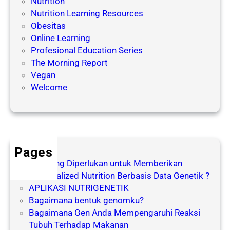
Nutrition
b
a
Nutrition Learning Resources
a
a
Obesitas
b
n
Online Learning
D
p
Profesional Education Series
i
a
The Morning Report
e
d
Vegan
t
a
Welcome
G
a
S
g
e
a
n
l
i
Pages
o
Apa yang Diperlukan untuk Memberikan
r
Personalized Nutrition Berbasis Data Genetik ?
APLIKASI NUTRIGENETIK
Bagaimana bentuk genomku?
Bagaimana Gen Anda Mempengaruhi Reaksi
Tubuh Terhadap Makanan