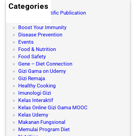
g
y
Categories
S
a
Blog for Scientific Publication
e
n
Books
r
g
Boost Your Immunity
i
M
Disease Prevention
n
e
Events
g
m
Food & Nutrition
M
e
Food Safety
e
n
Gene – Diet Connection
n
g
Gizi Gama on Udemy
j
a
Gizi Remaja
a
r
Healthy Cooking
d
u
Imunologi Gizi
i
h
Kelas Interaktif
P
i
Kelas Online Gizi Gama MOOC
e
P
Kelas Udemy
n
e
Makanan Fungsional
y
n
Memulai Program Diet
e
u