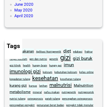
June 2020
May 2020
April 2020
Tags
diet
alergi makanan
Aplikasi Nutrigenetik
edukasi
fraktur
gizi
gizi buruk
fungsi kalsium
gen dan nutrisi
genetik
imun
gizi klinik
health
hungry brain
hungry gut
imunologi gizi
kalsium
kebutuhan kalsium
kelas online
kesehatan
kepadatan tulang
kesehatan tulang
malnutrisi
kurang gizi
Malnutrition
kursus
latihan
metabolisme
mineral
nafsu makan
nutrigenetik
nutrigenomik
nutrisi tulang
osteoporosis
patah tulang
pencegahan osteoporosis
pencegahan penyakit
penurunan berat badan
penyakit tidak menular