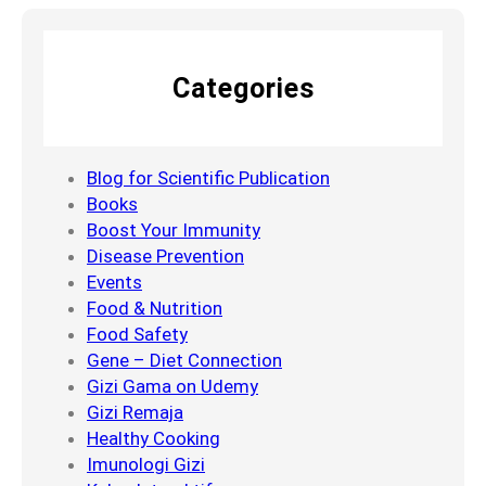
e
n
n
g
j
a
Categories
a
r
d
u
i
h
P
i
Blog for Scientific Publication
e
P
Books
n
e
Boost Your Immunity
y
n
Disease Prevention
e
u
Events
b
a
Food & Nutrition
a
a
Food Safety
b
n
Gene – Diet Connection
D
p
Gizi Gama on Udemy
i
a
Gizi Remaja
e
d
Healthy Cooking
t
a
Imunologi Gizi
G