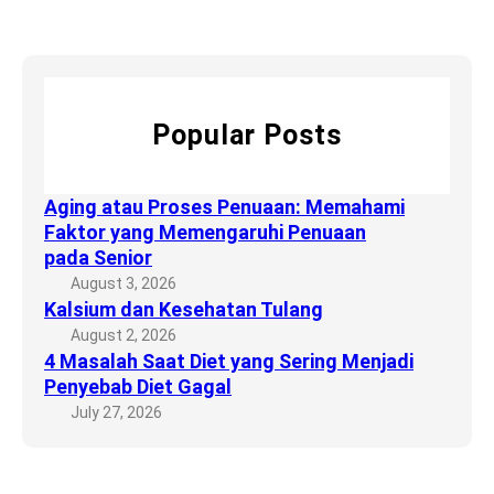
S
a
T
r
a
h
u
c
a
a
l
h
t
m
a
D
i
n
Popular Posts
i
F
g
e
a
t
k
Aging atau Proses Penuaan: Memahami
y
t
Faktor yang Memengaruhi Penuaan
a
o
pada Senior
n
r
August 3, 2026
g
y
Kalsium dan Kesehatan Tulang
S
a
August 2, 2026
e
n
4 Masalah Saat Diet yang Sering Menjadi
r
g
Penyebab Diet Gagal
i
M
July 27, 2026
n
e
g
m
M
e