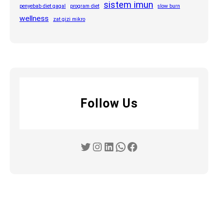
sistem imun
penyebab diet gagal
program diet
slow burn
wellness
zat gizi mikro
Follow Us
Twitter
Instagram
LinkedIn
WhatsApp
Facebook