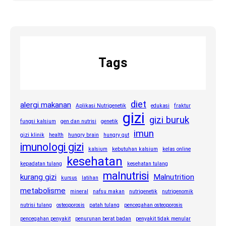
Tags
diet
alergi makanan
Aplikasi Nutrigenetik
edukasi
fraktur
gizi
gizi buruk
fungsi kalsium
gen dan nutrisi
genetik
imun
gizi klinik
health
hungry brain
hungry gut
imunologi gizi
kalsium
kebutuhan kalsium
kelas online
kesehatan
kepadatan tulang
kesehatan tulang
malnutrisi
kurang gizi
Malnutrition
kursus
latihan
metabolisme
mineral
nafsu makan
nutrigenetik
nutrigenomik
nutrisi tulang
osteoporosis
patah tulang
pencegahan osteoporosis
pencegahan penyakit
penurunan berat badan
penyakit tidak menular