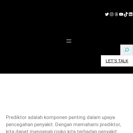
Skip
to
Twitter
Instagram
Threads
YouTube
TikTok
LinkedIn
content
S
e
LET’S TALK
a
r
c
h
Prediktor adalah komponen penting dalam upaya
pencegahan penyakit. Dengan memahami prediktor,
kita dapat mengenali risiko kita terhadap penyakit.