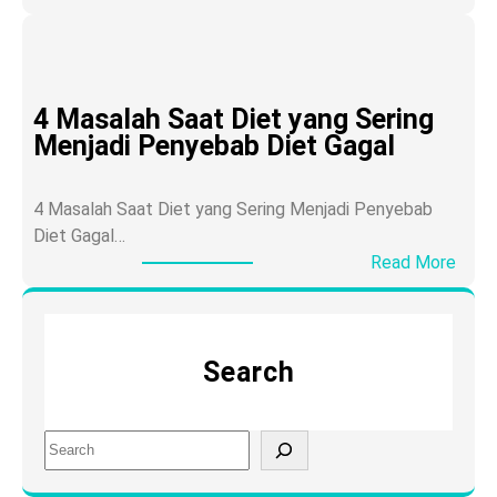
K
u
a
P
l
r
s
o
4 Masalah Saat Diet yang Sering
i
s
Menjadi Penyebab Diet Gagal
u
e
m
s
d
4 Masalah Saat Diet yang Sering Menjadi Penyebab
P
a
Diet Gagal…
e
n
:
Read More
n
K
4
u
e
M
a
s
a
a
e
Search
s
n
h
a
:
a
l
M
t
S
a
e
a
e
h
m
n
a