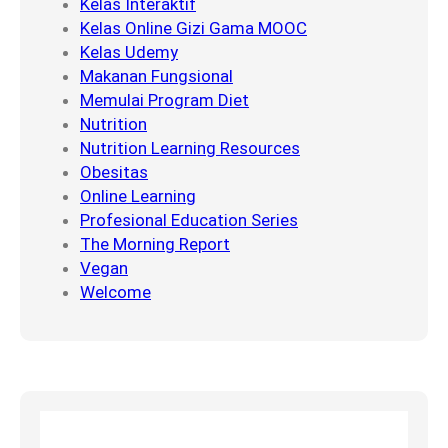
Kelas Interaktif
a
S
Kelas Online Gizi Gama MOOC
g
e
Kelas Udemy
a
n
Makanan Fungsional
l
i
Memulai Program Diet
o
Nutrition
r
Nutrition Learning Resources
Obesitas
Online Learning
Profesional Education Series
The Morning Report
Vegan
Welcome