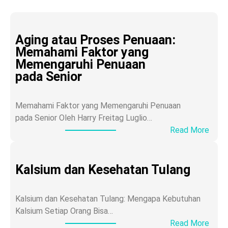
Aging atau Proses Penuaan:
Memahami Faktor yang
Memengaruhi Penuaan
pada Senior
Memahami Faktor yang Memengaruhi Penuaan
pada Senior Oleh Harry Freitag Luglio…
:
Read More
A
g
i
Kalsium dan Kesehatan Tulang
n
g
Kalsium dan Kesehatan Tulang: Mengapa Kebutuhan
a
Kalsium Setiap Orang Bisa…
t
:
Read More
a